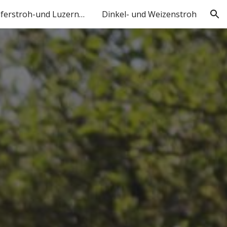
Heu-, Haferstroh-und Luzernepellets
Dinkel- und Weizenstroh
ion